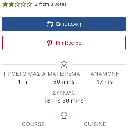
2
from
3
votes
Εκτύπωση
Pin Recipe
ΠΡΟΕΤΟΙΜΑΣΊΑ
ΜΑΓΕΊΡΕΜΑ
ΑΝΑΜΟΝΉ
hour
minutes
hours
1
hr
50
mins
17
hrs
ΣΥΝΟΛΟ
hours
minutes
18
hrs
50
mins
COURSE
CUISINE