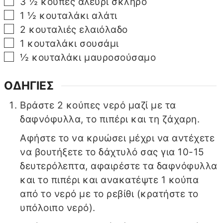
▢
3 ½
κούπες αλεύρι σκληρό
▢
1 ½
κουταλάκι αλάτι
▢
2
κουταλιές ελαιόλαδο
▢
1
κουταλάκι σουσάμι
▢
½
κουταλάκι μαυροσούσαμο
ΟΔΗΓΙΕΣ
Βράστε 2 κούπες νερό μαζί με τα
δαφνόφυλλα, το πιπέρι και τη ζάχαρη.
Αφήστε το να κρυώσει μέχρι να αντέχετε
να βουτήξετε το δάχτυλό σας για 10-15
δευτερόλεπτα, αφαιρέστε τα δαφνόφυλλα
και το πιπέρι και ανακατέψτε 1 κούπα
από το νερό με το ρεβίθι (κρατήστε το
υπόλοιπο νερό).