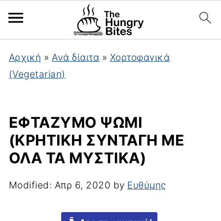
Αρχική
»
Ανά δίαιτα
»
Χορτοφαγικά
(Vegetarian)
ΕΦΤΆΖΥΜΟ ΨΩΜΊ
(ΚΡΗΤΙΚΉ ΣΥΝΤΑΓΉ ΜΕ
ΌΛΑ ΤΑ ΜΥΣΤΙΚΆ)
Modified:
Απρ 6, 2020
by
Ευθύμης