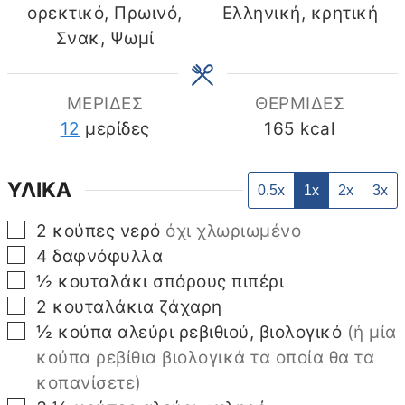
ορεκτικό, Πρωινό,
Ελληνική, κρητική
Σνακ, Ψωμί
ΜΕΡΙΔΕΣ
ΘΕΡΜΙΔΕΣ
12
μερίδες
165
kcal
ΥΛΙΚΑ
0.5x
1x
2x
3x
▢
2
κούπες νερό
όχι χλωριωμένο
▢
4
δαφνόφυλλα
▢
½
κουταλάκι σπόρους πιπέρι
▢
2
κουταλάκια ζάχαρη
▢
½
κούπα αλεύρι ρεβιθιού, βιολογικό
(ή μία
κούπα ρεβίθια βιολογικά τα οποία θα τα
κοπανίσετε)